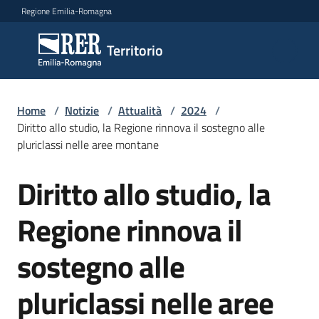
Vai al contenuto
Vai alla navigazione
Vai al footer
Regione Emilia-Romagna
Territorio
Territorio
Argomenti
Home
/
Notizie
/
Attualità
/
2024
/
Diritto allo studio, la Regione rinnova il sostegno alle
pluriclassi nelle aree montane
Novità
Diritto allo studio, la
Salta al contenuto
Regione rinnova il
Servizi
sostegno alle
Leggi
Atti
pluriclassi nelle aree
Bandi