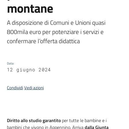
montane
Piani
Programmi
Progetti
A disposizione di Comuni e Unioni quasi 
800mila euro per potenziare i servizi e 
confermare l’offerta didattica
Seguici
su
Data
:
12 giugno 2024
Condividi
Vedi azioni
Introduzione
Diritto allo studio garantito
per tutte le bambine e i
bambini che vivono in Appennino. Arriva
dalla Giunta