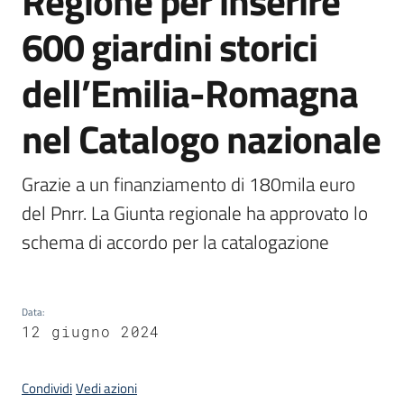
Regione per inserire
Piani
600 giardini storici
Programmi
Progetti
dell’Emilia-Romagna
nel Catalogo nazionale
Seguici
su
Grazie a un finanziamento di 180mila euro 
del Pnrr. La Giunta regionale ha approvato lo 
schema di accordo per la catalogazione
Data
:
12 giugno 2024
Condividi
Vedi azioni