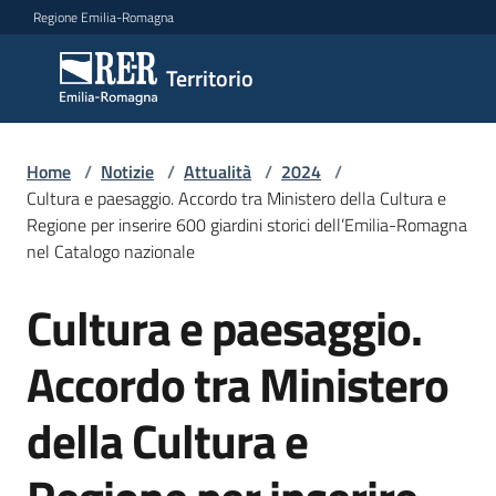
Vai al contenuto
Vai alla navigazione
Vai al footer
Regione Emilia-Romagna
Territorio
Territorio
Argomenti
Home
/
Notizie
/
Attualità
/
2024
/
Cultura e paesaggio. Accordo tra Ministero della Cultura e
Regione per inserire 600 giardini storici dell’Emilia-Romagna
nel Catalogo nazionale
Novità
Cultura e paesaggio.
Salta al contenuto
Servizi
Accordo tra Ministero
Leggi
della Cultura e
Atti
Bandi