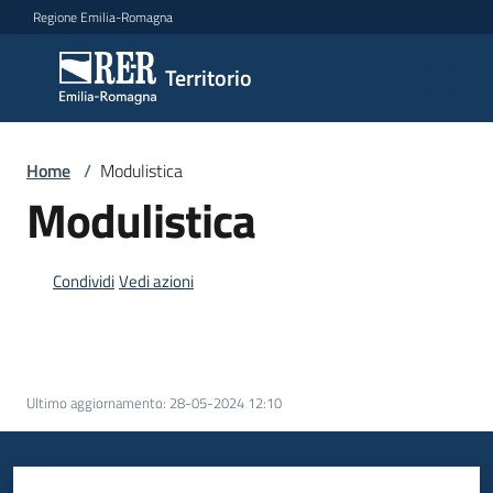
Vai al contenuto
Vai alla navigazione
Vai al footer
Regione Emilia-Romagna
Territorio
Territorio
Argomenti
Home
/
Modulistica
Modulistica
Novità
Condividi
Vedi azioni
Servizi
Ultimo aggiornamento
:
28-05-2024 12:10
Leggi
Atti
Bandi