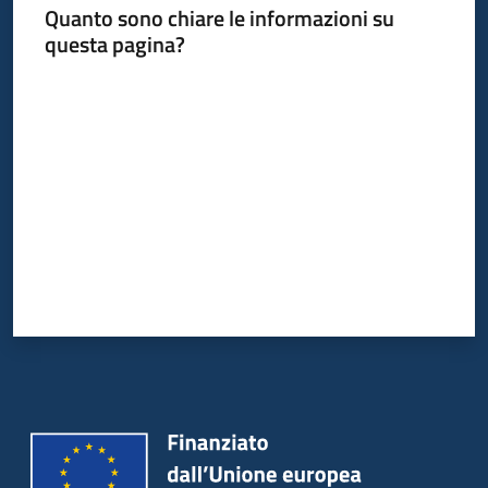
Quanto sono chiare le informazioni su
Piani
questa pagina?
Programmi
Progetti
Valuta da 1 a 5 stelle
Seguici
su