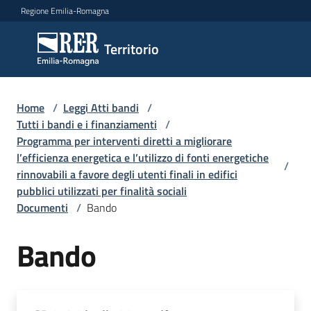
Vai al contenuto
Vai alla navigazione
Vai al footer
Regione Emilia-Romagna
Territorio
Territorio
Argomenti
Home
/
Leggi Atti bandi
/
Tutti i bandi e i finanziamenti
/
Programma per interventi diretti a migliorare
l’efficienza energetica e l’utilizzo di fonti energetiche
Novità
/
rinnovabili a favore degli utenti finali in edifici
pubblici utilizzati per finalità sociali
Documenti
/
Bando
Servizi
Bando
Leggi
Atti
Bandi
Menu selezionato