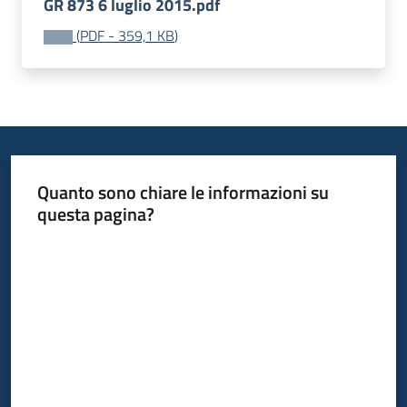
GR 873 6 luglio 2015.pdf
Piani
(
PDF
-
359,1 KB
)
Programmi
Progetti
Seguici
su
Quanto sono chiare le informazioni su
questa pagina?
Valuta da 1 a 5 stelle