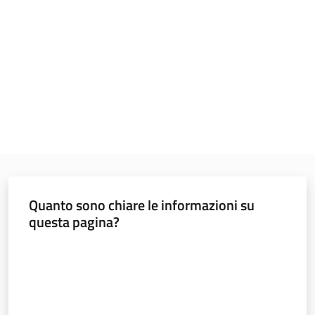
Norme
e
atti
Seguici
su
Quanto sono chiare le informazioni su
questa pagina?
Valuta da 1 a 5 stelle