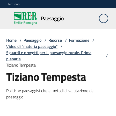
Vai al contenuto
Vai alla navigazione
Vai al footer
Territorio
Paesaggio
Paesaggio
Home
/
Paesaggio
/
Risorse
/
Formazione
/
Piano
Video di "materia paesaggio"
/
paesaggistico
Sguardi e progetti per il paesaggio rurale. Prima
/
regionale
plenaria
Tiziano Tempesta
Beni
Tiziano Tempesta
paesaggistici
Politiche paesaggistiche e metodi di valutazione del
Autorizzazioni
paesaggio
paesaggistiche
Risorse