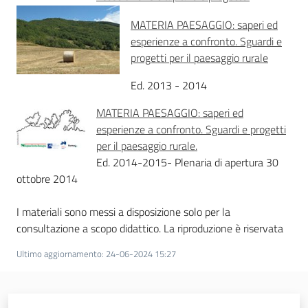
Territorio
MATERIA PAESAGGIO: saperi ed
esperienze a confronto. Sguardi e
Argomenti
progetti per il paesaggio rurale
Ed. 2013 - 2014
Novità
MATERIA PAESAGGIO: saperi ed
Servizi
esperienze a confronto. Sguardi e progetti
per il paesaggio rurale.
Leggi Atti Bandi
Ed. 2014-2015- Plenaria di apertura 30
ottobre 2014
I materiali sono messi a disposizione solo per la
Piani Programmi
consultazione a scopo didattico. La riproduzione è riservata
Progetti
Ultimo aggiornamento
:
24-06-2024 15:27