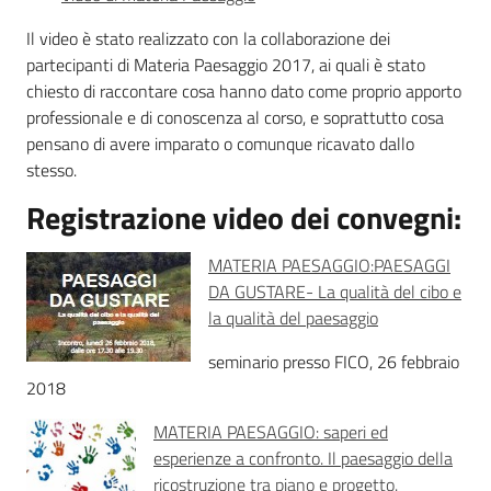
Il video è stato realizzato con la collaborazione dei
partecipanti di Materia Paesaggio 2017, ai quali è stato
Norme
chiesto di raccontare cosa hanno dato come proprio apporto
e
professionale e di conoscenza al corso, e soprattutto cosa
atti
pensano di avere imparato o comunque ricavato dallo
stesso.
Registrazione video dei convegni:
Seguici
su
MATERIA PAESAGGIO:PAESAGGI
DA GUSTARE- La qualità del cibo e
la qualità del paesaggio
seminario presso FICO, 26 febbraio
2018
MATERIA PAESAGGIO: saperi ed
esperienze a confronto. Il paesaggio della
ricostruzione tra piano e progetto.