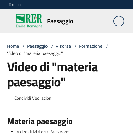
Vai al contenuto
Vai alla navigazione
Vai al footer
Territorio
Paesaggio
Paesaggio
Home
/
Paesaggio
/
Risorse
/
Formazione
/
Piano
Video di "materia paesaggio"
paesaggistico
Video di "materia
regionale
paesaggio"
Beni
paesaggistici
Condividi
Vedi azioni
Autorizzazioni
paesaggistiche
Materia paesaggio
Risorse
Video di Materia Paesaggio