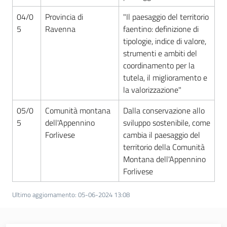
Territorio
04/0
Provincia di
"Il paesaggio del territorio
5
Ravenna
faentino: definizione di
Argomenti
tipologie, indice di valore,
strumenti e ambiti del
Novità
coordinamento per la
tutela, il miglioramento e
la valorizzazione"
Servizi
05/0
Comunità montana
Dalla conservazione allo
Leggi Atti Bandi
5
dell'Appennino
sviluppo sostenibile, come
Forlivese
cambia il paesaggio del
territorio della Comunità
Montana dell'Appennino
Piani Programmi
Forlivese
Progetti
Ultimo aggiornamento
:
05-06-2024 13:08