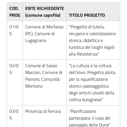
COD.
ENTE RICHIEDENTE
PROG
(comune capofila)
TITOLO PROGETTO
Norme
e
01/0
Comune di Morfasso
"Progetto di tutela,
atti
5
(PC), Comune di
recupero e valorizzazione
Lugagnano
storica, didattica e
turistica dei luoghi legati
alla Resistenza"
Seguici
su
02/0
Comune di Sasso
"La cultura e la coltura
5
Marconi, Comune di
dell'olivo. Progetto pilota
Pianoro, Comunità
per la riqualificazione
Montana
storico-paesaggistica
degli antichi oliveti della
collina bolognese"
03/0
Provincia di Ferrara
"Pianificazione
5
partecipata: il caso del
paesaggio delle Dune"