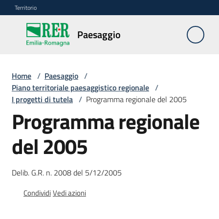
Vai al contenuto
Vai alla navigazione
Vai al footer
Territorio
Paesaggio
Paesaggio
Home
/
Paesaggio
/
Piano
Piano territoriale paesaggistico regionale
/
paesaggistico
I progetti di tutela
/
Programma regionale del 2005
regionale
Programma regionale
Menu selezionato
Beni
del 2005
paesaggistici
Autorizzazioni
Delib. G.R. n. 2008 del 5/12/2005
paesaggistiche
Condividi
Vedi azioni
Risorse