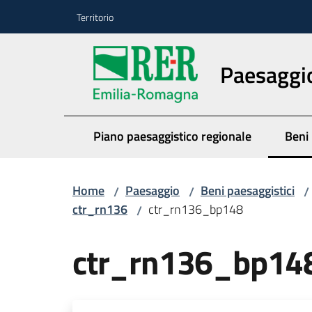
Vai al contenuto
Vai alla navigazione
Vai al footer
Territorio
Paesaggi
Piano paesaggistico regionale
Beni 
Menu
Home
Paesaggio
Beni paesaggistici
/
/
/
ctr_rn136
ctr_rn136_bp148
/
ctr_rn136_bp14