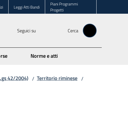
Piani Programmi
zi
Leggi Atti Bandi
Progetti
Seguici su
Cerca
orse
Norme e atti
.Lgs 42/2004)
Territorio riminese
/
/