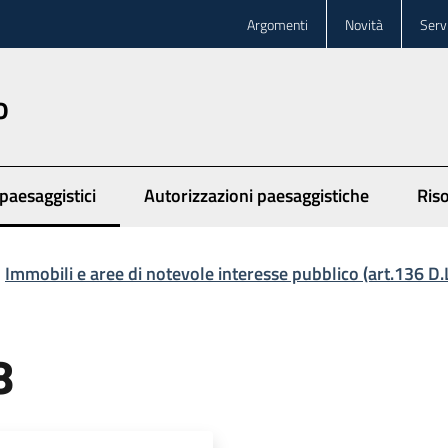
Argomenti
Novità
Servi
o
paesaggistici
Autorizzazioni paesaggistiche
Ris
 selezionato
Immobili e aree di notevole interesse pubblico (art.136 D
8