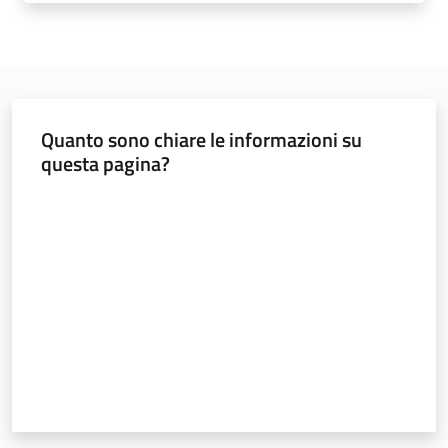
Norme
e
atti
Quanto sono chiare le informazioni su
questa pagina?
Seguici
Valuta da 1 a 5 stelle
su