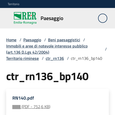
Vai al contenuto
Vai alla navigazione
Vai al footer
Territorio
Paesaggio
Paesaggio
Home
/
Paesaggio
/
Beni paesaggistici
/
Piano
Immobili e aree di notevole interesse pubblico
/
paesaggistico
(art.136 D.Lgs 42/2004)
regionale
Territorio riminese
/
ctr_rn136
/
ctr_rn136_bp140
Beni
ctr_rn136_bp140
paesaggistici
Menu selezionato
Autorizzazioni
paesaggistiche
RN140.pdf
(
PDF
-
752,6 KB
)
Risorse