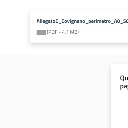
AllegatoC_Covignano_perimetro_A0_5
(
PDF
-
4,1 MB
)
Qu
pa
Valut