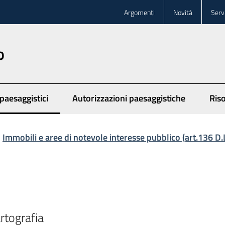
Argomenti
Novità
Servi
o
paesaggistici
Autorizzazioni paesaggistiche
Ris
 selezionato
Immobili e aree di notevole interesse pubblico (art.136 D
rtografia