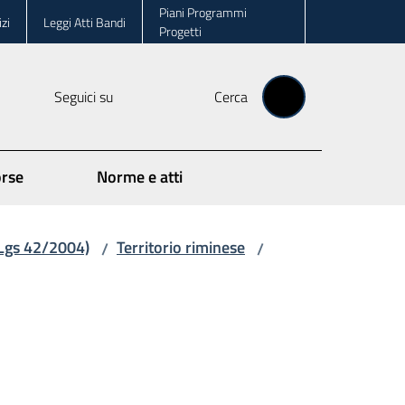
Piani Programmi
zi
Leggi Atti Bandi
Progetti
Seguici su
Cerca
orse
Norme e atti
.Lgs 42/2004)
Territorio riminese
/
/