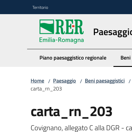
Vai al contenuto
Vai alla navigazione
Vai al footer
Territorio
Paesaggi
Piano paesaggistico regionale
Beni 
Menu
Home
Paesaggio
Beni paesaggistici
/
/
/
carta_rn_203
carta_rn_203
Covignano, allegato C alla DGR - ca