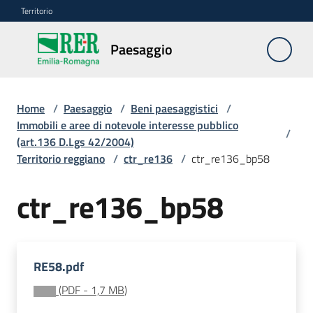
Vai al contenuto
Vai alla navigazione
Vai al footer
Territorio
Paesaggio
Paesaggio
Home
/
Paesaggio
/
Beni paesaggistici
/
Piano
Immobili e aree di notevole interesse pubblico
/
paesaggistico
(art.136 D.Lgs 42/2004)
regionale
Territorio reggiano
/
ctr_re136
/
ctr_re136_bp58
Beni
ctr_re136_bp58
paesaggistici
Menu selezionato
Autorizzazioni
paesaggistiche
RE58.pdf
(
PDF
-
1,7 MB
)
Risorse