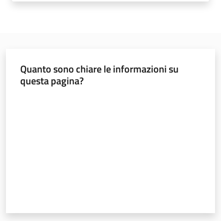
Norme
e
atti
Quanto sono chiare le informazioni su
questa pagina?
Seguici
Valuta da 1 a 5 stelle
su