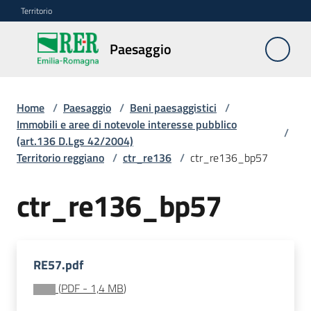
Vai al contenuto
Vai alla navigazione
Vai al footer
Territorio
Paesaggio
Paesaggio
Home
/
Paesaggio
/
Beni paesaggistici
/
Piano
Immobili e aree di notevole interesse pubblico
/
paesaggistico
(art.136 D.Lgs 42/2004)
regionale
Territorio reggiano
/
ctr_re136
/
ctr_re136_bp57
Beni
ctr_re136_bp57
paesaggistici
Menu selezionato
Autorizzazioni
paesaggistiche
RE57.pdf
(
PDF
-
1,4 MB
)
Risorse