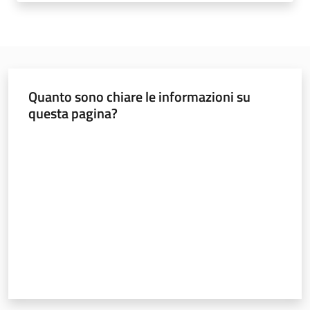
Norme
e
atti
Quanto sono chiare le informazioni su
questa pagina?
Seguici
Valuta da 1 a 5 stelle
su