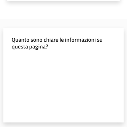
Norme
e
atti
Quanto sono chiare le informazioni su
questa pagina?
Seguici
Valuta da 1 a 5 stelle
su