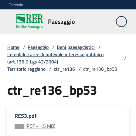
Vai al contenuto
Vai alla navigazione
Vai al footer
Territorio
Paesaggio
Paesaggio
Home
/
Paesaggio
/
Beni paesaggistici
/
Piano
Immobili e aree di notevole interesse pubblico
/
paesaggistico
(art.136 D.Lgs 42/2004)
regionale
Territorio reggiano
/
ctr_re136
/
ctr_re136_bp53
Beni
ctr_re136_bp53
paesaggistici
Menu selezionato
Autorizzazioni
paesaggistiche
RE53.pdf
(
PDF
-
1,5 MB
)
Risorse