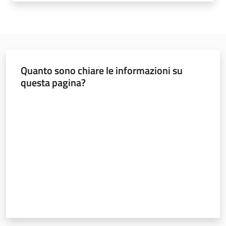
Norme
e
atti
Quanto sono chiare le informazioni su
questa pagina?
Seguici
Valuta da 1 a 5 stelle
su