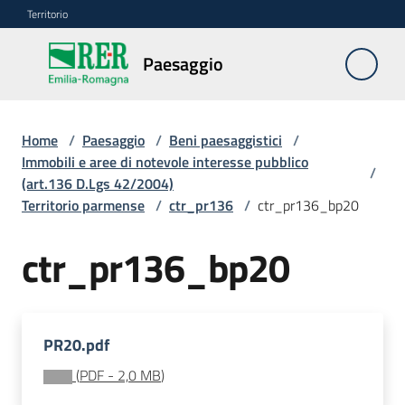
Vai al contenuto
Vai alla navigazione
Vai al footer
Territorio
Paesaggio
Paesaggio
Home
/
Paesaggio
/
Beni paesaggistici
/
Piano
Immobili e aree di notevole interesse pubblico
/
paesaggistico
(art.136 D.Lgs 42/2004)
regionale
Territorio parmense
/
ctr_pr136
/
ctr_pr136_bp20
Beni
ctr_pr136_bp20
paesaggistici
Menu selezionato
Autorizzazioni
paesaggistiche
PR20.pdf
(
PDF
-
2,0 MB
)
Risorse