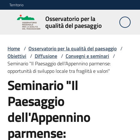
Vai al contenuto
Vai alla navigazione
Vai al footer
Territorio
Osservatorio per la
Osservatorio
qualità del paesaggio
per la
qualità del
paesaggio
Home
/
Osservatorio per la qualità del paesaggio
/
Obiettivi
/
Diffusione
/
Convegni e seminari
/
Seminario "Il Paesaggio dell'Appennino parmense:
opportunità di sviluppo locale tra fragilità e valori"
Cos'è
Seminario "Il
l'Osservatorio
Paesaggio
Obiettivi
dell'Appennino
Pubblicazioni
parmense:
e
multimedia