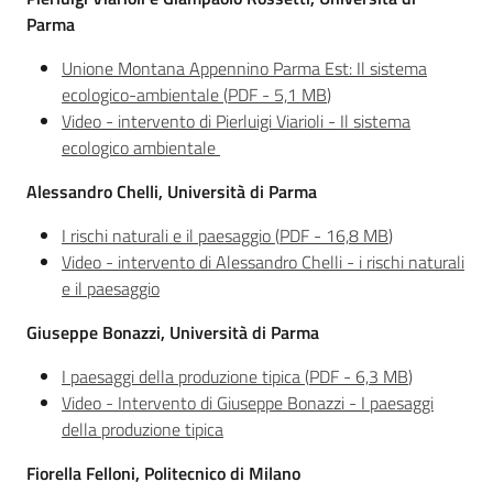
Piani Programmi
Parma
Progetti
Unione Montana Appennino Parma Est: Il sistema
ecologico-ambientale
(
PDF
-
5,1 MB
)
Video - intervento di Pierluigi Viarioli - Il sistema
ecologico ambientale
Alessandro Chelli, Università di Parma
I rischi naturali e il paesaggio
(
PDF
-
16,8 MB
)
Video - intervento di Alessandro Chelli - i rischi naturali
e il paesaggio
Giuseppe Bonazzi, Università di Parma
I paesaggi della produzione tipica
(
PDF
-
6,3 MB
)
Video - Intervento di Giuseppe Bonazzi - I paesaggi
della produzione tipica
Fiorella Felloni, Politecnico di Milano