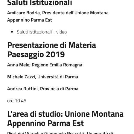
Saluti Istituzionali
Amilcare Bodria, Presidente dell'Unione Montana
Appennino Parma Est
Saluti istituzionali - video
Presentazione di Materia
Territorio
Paesaggio 2019
Argomenti
Anna Mele; Regione Emilia Romagna
Michele Zazzi, Università di Parma
Novità
Andrea Ruffini, Provincia di Parma
Servizi
ore 10.45
Leggi Atti Bandi
L'area di studio: Unione Montana
Appennino Parma Est
Pierluigi Viarioli e Giampaolo Rossetti, Università di