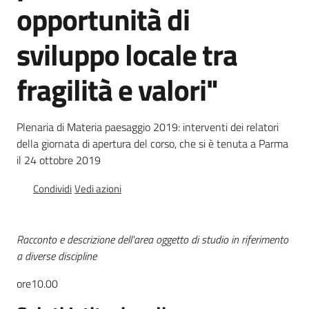
opportunità di
sviluppo locale tra
Banca
dati
fragilità e valori"
autorizzazioni
paesaggistiche
Plenaria di Materia paesaggio 2019: interventi dei relatori
Norme
della giornata di apertura del corso, che si è tenuta a Parma
e
il 24 ottobre 2019
atti
Condividi
Vedi azioni
Seguici
Racconto e descrizione dell'area oggetto di studio in riferimento
su
a diverse discipline
ore10.00