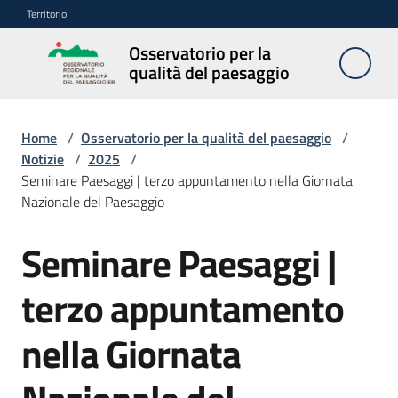
Vai al contenuto
Vai alla navigazione
Vai al footer
Territorio
Osservatorio per la
Osservatorio
qualità del paesaggio
per la
qualità del
paesaggio
Home
/
Osservatorio per la qualità del paesaggio
/
Notizie
/
2025
/
Seminare Paesaggi | terzo appuntamento nella Giornata
Nazionale del Paesaggio
Cos'è
l'Osservatorio
Seminare Paesaggi |
Salta al contenuto
Obiettivi
terzo appuntamento
nella Giornata
Pubblicazioni
e
multimedia