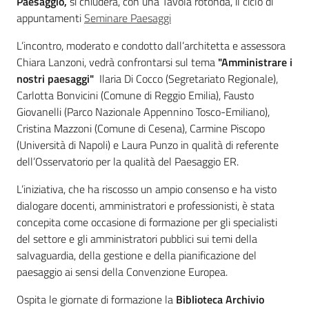
Paesaggio,
si chiuderà, con una Tavola rotonda, il ciclo di
appuntamenti
Seminare Paesaggi
L’incontro, moderato e condotto dall’architetta e assessora
Chiara Lanzoni, vedrà confrontarsi sul tema
"Amministrare i
nostri paesaggi"
Ilaria Di Cocco (Segretariato Regionale),
Carlotta Bonvicini (Comune di Reggio Emilia), Fausto
Territorio
Giovanelli (Parco Nazionale Appennino Tosco-Emiliano),
Cristina Mazzoni (Comune di Cesena), Carmine Piscopo
(Università di Napoli) e Laura Punzo in qualità di referente
Argomenti
dell’Osservatorio per la qualità del Paesaggio ER.
Novità
L’iniziativa, che ha riscosso un ampio consenso e ha visto
dialogare docenti, amministratori e professionisti, è stata
Servizi
concepita come occasione di formazione per gli specialisti
del settore e gli amministratori pubblici sui temi della
Leggi Atti Bandi
salvaguardia, della gestione e della pianificazione del
paesaggio ai sensi della Convenzione Europea.
Ospita le giornate di formazione la
Biblioteca Archivio