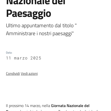
Nazionale del
Paesaggio
Banca
dati
Ultimo appuntamento dal titolo " 
autorizzazioni
Amministrare i nostri paesaggi"
paesaggistiche
Norme
Data
:
e
11 marzo 2025
atti
Condividi
Vedi azioni
Seguici
su
Introduzione
Il prossimo 14 marzo, nella
Giornata Nazionale del