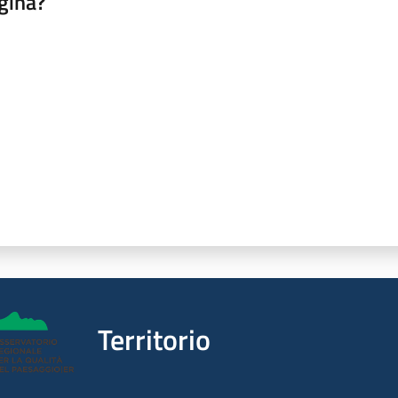
gina?
a da 1 a 5 stelle
Territorio