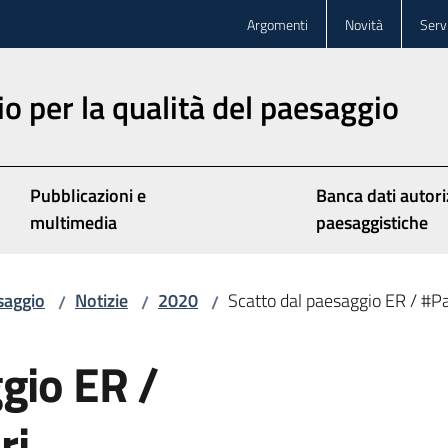
Argomenti
Novità
Servi
o per la qualità del paesaggio
Pubblicazioni e
Banca dati autori
multimedia
paesaggistiche
saggio
Notizie
2020
Scatto dal paesaggio ER / #Pa
/
/
/
gio ER /
ri