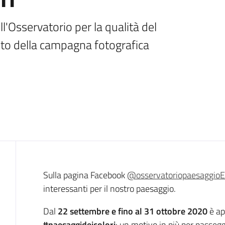
'Osservatorio per la qualità del 
oto della campagna fotografica
Introduzione
Sulla pagina Facebook
@osservatoriopaesaggio
interessanti per il nostro paesaggio.
Dal
22 settembre e fino al 31 ottobre 2020
è ap
#paesaggideicolori
: un motivo in più per passeggi