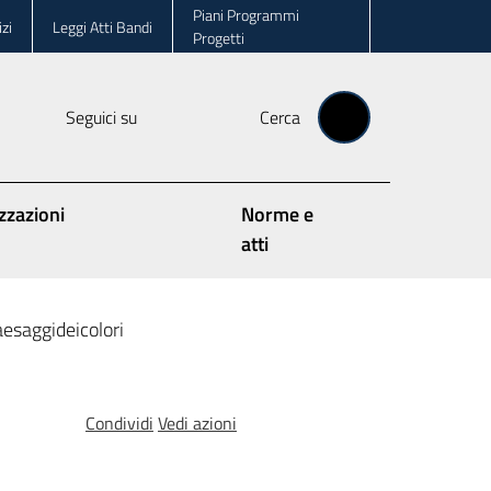
Piani Programmi
zi
Leggi Atti Bandi
Progetti
Seguici su
Cerca
zzazioni
Norme e
atti
esaggideicolori
Condividi
Vedi azioni