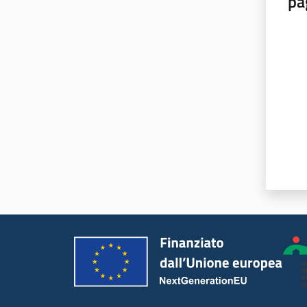
pa
Valut