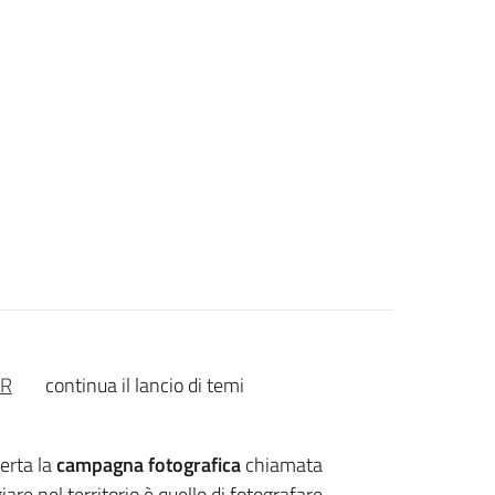
ER
continua il lancio di temi
erta la
campagna fotografica
chiamata
are nel territorio è quello di fotografare