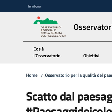
Vai al contenuto
Vai alla navigazione
Vai al footer
Territorio
Osservatori
Cos'è
l'Osservatorio
Obiettivi
Home
Osservatorio per la qualità del pae
/
Salta al contenuto
Scatto dal paesag
#Paesaggideicolo