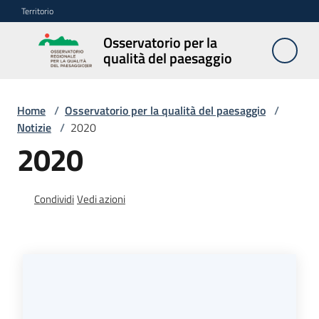
Vai al contenuto
Vai alla navigazione
Vai al footer
Territorio
Osservatorio per la
Osservatorio
qualità del paesaggio
per la
qualità del
paesaggio
Home
/
Osservatorio per la qualità del paesaggio
/
Notizie
/
2020
2020
Cos'è
l'Osservatorio
Condividi
Vedi azioni
Obiettivi
Pubblicazioni
e
multimedia