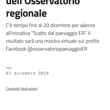
dell'Osservatorio
regionale
Banca
dati
C'è tempo fino al 20 dicembre per aderire 
autorizzazioni
all'iniziativa "Scatto dal paesaggio ER". Il 
paesaggistiche
risultato sarà una mostra virtuale sul profilo 
Facebook @osservatoriopaesaggioER
Norme
e
atti
Data
:
02 dicembre 2020
Seguici
su
Condividi
Vedi azioni