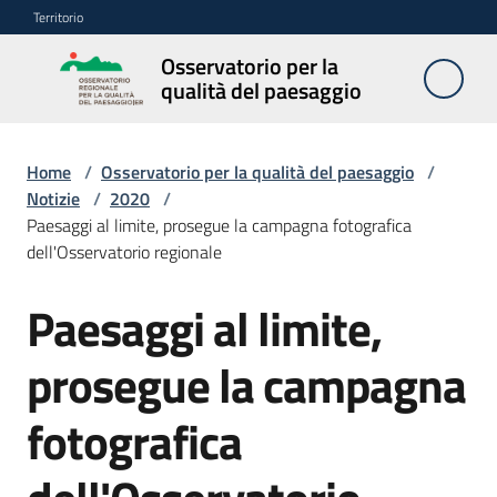
Vai al contenuto
Vai alla navigazione
Vai al footer
Territorio
Osservatorio per la
Osservatorio
qualità del paesaggio
per la
qualità del
paesaggio
Home
/
Osservatorio per la qualità del paesaggio
/
Notizie
/
2020
/
Paesaggi al limite, prosegue la campagna fotografica
dell'Osservatorio regionale
Cos'è
l'Osservatorio
Paesaggi al limite,
Salta al contenuto
Obiettivi
prosegue la campagna
fotografica
Pubblicazioni
e
multimedia