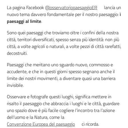
Introduzione
La pagina Facebook
@osservatoriopaesaggioER
lancia un
nuovo tema davvero fondamentale per il nostro paesaggio:
i
paesaggi al limite
.
Sono quei paesaggi che troviamo oltre i confini della nostra
città, territori diversificati, spesso senza più identità: non più
Territorio
città, a volte agricoli o naturali, a volte pezzi di città rarefatti,
decostruiti.
Argomenti
Paesaggi che meritano uno sguardo nuovo, commosso e
accudente, e che in questi giorni spesso segnano anche il
Novità
limite dei nostri movimenti, a diventare quasi una barriera
invisibile.
Servizi
Osservare e fotografe questi luoghi, significa mettere in
risalto il paesaggio che abbraccia i luoghi e le città, guardare
Leggi Atti Bandi
uno spazio dove è più facile cogliere l’incontro tra l’azione
dell’uomo e la Natura, come la
Convenzione Europea del paesaggio
ci ricorda.