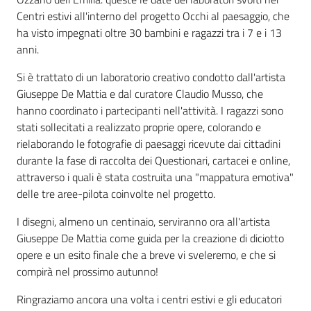
Centri estivi all'interno del progetto Occhi al paesaggio, che
ha visto impegnati oltre 30 bambini e ragazzi tra i 7 e i 13
anni.
Si è trattato di un laboratorio creativo condotto dall'artista
Giuseppe De Mattia e dal curatore Claudio Musso, che
Territorio
hanno coordinato i partecipanti nell'attività. I ragazzi sono
stati sollecitati a realizzato proprie opere, colorando e
rielaborando le fotografie di paesaggi ricevute dai cittadini
Argomenti
durante la fase di raccolta dei Questionari, cartacei e online,
attraverso i quali è stata costruita una "mappatura emotiva"
Novità
delle tre aree-pilota coinvolte nel progetto.
Servizi
I disegni, almeno un centinaio, serviranno ora all'artista
Giuseppe De Mattia come guida per la creazione di diciotto
Leggi Atti Bandi
opere e un esito finale che a breve vi sveleremo, e che si
compirà nel prossimo autunno!
Ringraziamo ancora una volta i centri estivi e gli educatori