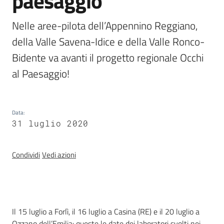
paesaggio
Nelle aree-pilota dell’Appennino Reggiano, 
Banca
della Valle Savena-Idice e della Valle Ronco-
dati
Bidente va avanti il progetto regionale Occhi 
autorizzazioni
paesaggistiche
al Paesaggio!
Norme
e
Data
:
atti
31 luglio 2020
Condividi
Vedi azioni
Seguici
su
Introduzione
Il 15 luglio a Forlì, il 16 luglio a Casina (RE) e il 20 luglio a
Ozzano dell’Emilia: queste le date dei laboratori svolti nei