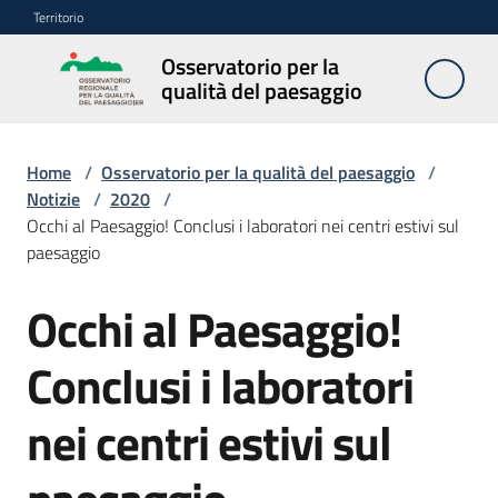
Vai al contenuto
Vai alla navigazione
Vai al footer
Territorio
Osservatorio per la
Osservatorio
qualità del paesaggio
per la
qualità del
paesaggio
Home
/
Osservatorio per la qualità del paesaggio
/
Notizie
/
2020
/
Occhi al Paesaggio! Conclusi i laboratori nei centri estivi sul
paesaggio
Cos'è
l'Osservatorio
Occhi al Paesaggio!
Salta al contenuto
Obiettivi
Conclusi i laboratori
nei centri estivi sul
Pubblicazioni
e
multimedia