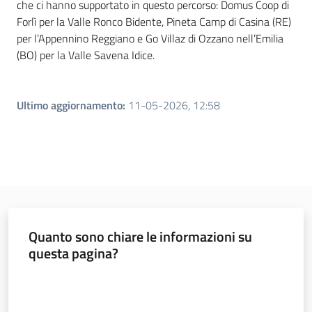
che ci hanno supportato in questo percorso: Domus Coop di
Piani Programmi
Forlì per la Valle Ronco Bidente, Pineta Camp di Casina (RE)
Progetti
per l’Appennino Reggiano e Go Villaz di Ozzano nell’Emilia
(BO) per la Valle Savena Idice.
Ultimo aggiornamento
:
11-05-2026, 12:58
Quanto sono chiare le informazioni su
questa pagina?
Valuta da 1 a 5 stelle