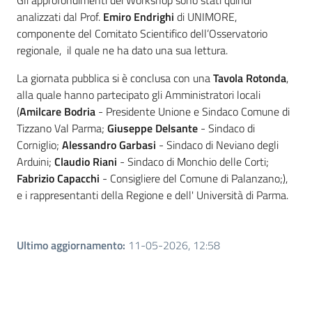
Gli approfondimenti dei Workshop sono stati quindi
analizzati dal Prof.
Emiro Endrighi
di UNIMORE,
componente del Comitato Scientifico dell’Osservatorio
regionale, il quale ne ha dato una sua lettura.
La giornata pubblica si è conclusa con una
Tavola Rotonda
,
alla quale hanno partecipato gli Amministratori locali
(
Amilcare Bodria
- Presidente Unione e Sindaco Comune di
Tizzano Val Parma;
Giuseppe Delsante
- Sindaco di
Corniglio;
Alessandro Garbasi
- Sindaco di Neviano degli
Arduini;
Claudio Riani
- Sindaco di Monchio delle Corti;
Fabrizio Capacchi
- Consigliere del Comune di Palanzano;),
e i rappresentanti della Regione e dell' Università di Parma.
Ultimo aggiornamento
:
11-05-2026, 12:58