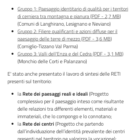
Piani Programmi
Gruppo 1: Paesaggio identitario di qualità per i territori
Progetti
di cerniera tra montagna e pianura
(
PDF
-
2,7 MB
)
(Comuni di Langhirano, Lesignano e Neviano)
Gruppo 2: Filiere qualificanti e azioni diffuse per il
paesaggio delle terre di mezzo
(
PDF
-
3,6 MB
)
(Corniglio-Tizzano Val Parma)
Gruppo 3: Valli dell'Enza e del Cedra
(
PDF
-
3,1 MB
)
(Monchio delle Corti e Palanzano)
E' stato anche presentato il lavoro di sintesi delle RETI
presenti sul territorio:
la
Rete dei paesaggi reali e ideali
(Progetto
complessivo per il paesaggio inteso come risultante
delle relazioni tra differenti elementi, materiali e
immateriali, che lo compongo e lo connotano;
la
Rete dei centri
(Progetto che partendo
dall’individuazione dell’identità prevalente dei centri
presenti nel territorio ne valorizza la vocazione);