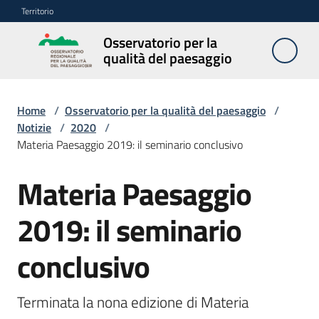
Vai al contenuto
Vai alla navigazione
Vai al footer
Territorio
Osservatorio per la
Osservatorio
qualità del paesaggio
per la
qualità del
paesaggio
Home
/
Osservatorio per la qualità del paesaggio
/
Notizie
/
2020
/
Materia Paesaggio 2019: il seminario conclusivo
Cos'è
Materia Paesaggio
l'Osservatorio
Salta al contenuto
2019: il seminario
Obiettivi
conclusivo
Pubblicazioni
e
Terminata la nona edizione di Materia 
multimedia