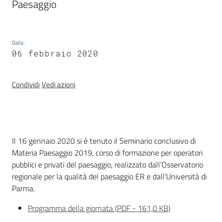
Paesaggio
Banca
Data
:
dati
06 febbraio 2020
autorizzazioni
paesaggistiche
Condividi
Vedi azioni
Norme
e
atti
Introduzione
Il 16 gennaio 2020 si è tenuto il Seminario conclusivo di
Materia Paesaggio 2019, corso di formazione per operatori
Seguici
pubblici e privati del paesaggio, realizzato dall’Osservatorio
su
regionale per la qualità del paesaggio ER e dall’Università di
Parma.
Programma della giornata
(
PDF
-
161,0 KB
)