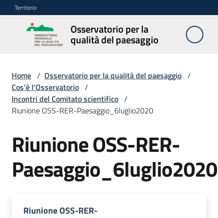
Vai al contenuto
Vai alla navigazione
Vai al footer
Territorio
Osservatorio per la
Osservatorio
qualità del paesaggio
per la
qualità del
paesaggio
Home
/
Osservatorio per la qualità del paesaggio
/
Cos'è l'Osservatorio
/
Incontri del Comitato scientifico
/
Riunione OSS-RER-Paesaggio_6luglio2020
Cos'è
l'Osservatorio
Riunione OSS-RER-
Menu selezionato
Obiettivi
Paesaggio_6luglio2020
Pubblicazioni
e
Riunione OSS-RER-
multimedia