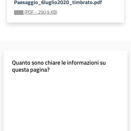
Paesaggio_6luglio2020_timbrato.pdf
(
PDF
-
290,9 KB
)
Banca
dati
autorizzazioni
paesaggistiche
Norme
Quanto sono chiare le informazioni su
e
questa pagina?
atti
Valuta da 1 a 5 stelle
Seguici
su