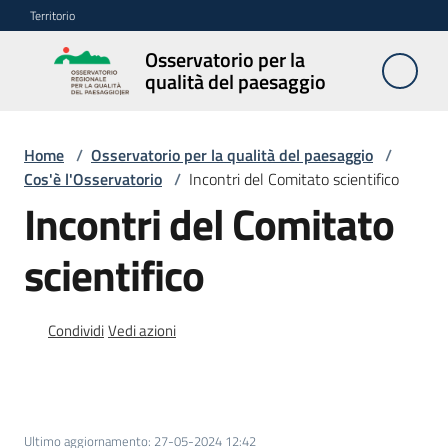
Vai al contenuto
Vai alla navigazione
Vai al footer
Territorio
Osservatorio per la
Osservatorio
qualità del paesaggio
per la
qualità del
paesaggio
Home
/
Osservatorio per la qualità del paesaggio
/
Cos'è l'Osservatorio
/
Incontri del Comitato scientifico
Incontri del Comitato
Cos'è
scientifico
l'Osservatorio
Menu selezionato
Obiettivi
Condividi
Vedi azioni
Pubblicazioni
e
multimedia
Ultimo aggiornamento
:
27-05-2024 12:42