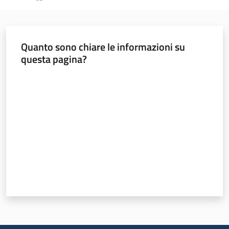
Banca
Quanto sono chiare le informazioni su
dati
questa pagina?
autorizzazioni
paesaggistiche
Valuta da 1 a 5 stelle
Norme
e
atti
Seguici
su