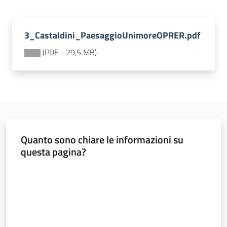
3_Castaldini_PaesaggioUnimoreOPRER.pdf
Banca
dati
(
PDF
-
29,5 MB
)
autorizzazioni
paesaggistiche
Norme
e
atti
Quanto sono chiare le informazioni su
questa pagina?
Seguici
Valuta da 1 a 5 stelle
su