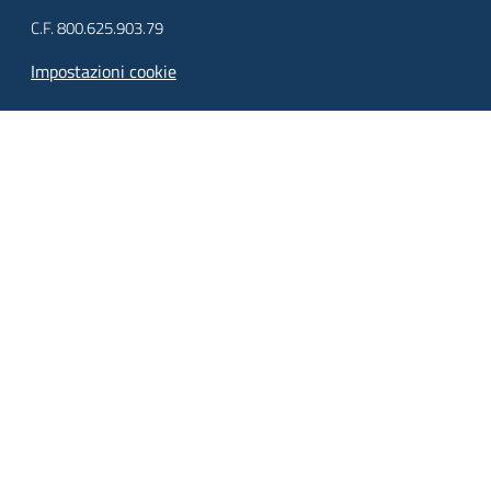
Piani Programmi
C.F. 800.625.903.79
Progetti
Impostazioni cookie