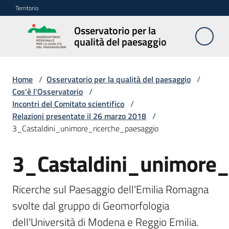
Vai al contenuto
Vai alla navigazione
Vai al footer
Territorio
Osservatorio per la
Osservatorio
qualità del paesaggio
per la
qualità del
paesaggio
Home
/
Osservatorio per la qualità del paesaggio
/
Cos'è l'Osservatorio
/
Incontri del Comitato scientifico
/
Relazioni presentate il 26 marzo 2018
/
Cos'è
3_Castaldini_unimore_ricerche_paesaggio
l'Osservatorio
Menu selezionato
3_Castaldini_unimore_
Obiettivi
Ricerche sul Paesaggio dell'Emilia Romagna 
Pubblicazioni
svolte dal gruppo di Geomorfologia 
e
dell'Università di Modena e Reggio Emilia.
multimedia