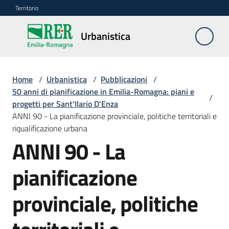
Vai al contenuto
Vai alla navigazione
Vai al footer
Territorio
Urbanistica
Urbanistica
Home
/
Urbanistica
/
Pubblicazioni
/
Monitoraggio
50 anni di pianificazione in Emilia-Romagna: piani e
/
LR
progetti per Sant’Ilario D’Enza
24/2017
ANNI 90 - La pianificazione provinciale, politiche territoriali e
riqualificazione urbana
ANNI 90 - La
Modello
dati
pianificazione
provinciale, politiche
Deposito
piani