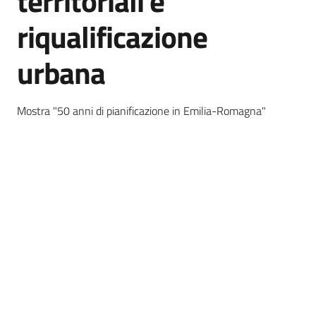
territoriali e
e
pubblicazione
riqualificazione
Burert
urbana
Norme
e
atti
Mostra "50 anni di pianificazione in Emilia-Romagna"
Territorio
Argomenti
Novità