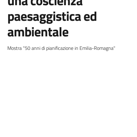
una coscienza
e
pubblicazione
paesaggistica ed
Burert
ambientale
Norme
e
atti
Mostra "50 anni di pianificazione in Emilia-Romagna"
Territorio
Argomenti
Novità