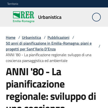
Vai al contenuto
Vai alla navigazione
Vai al footer
Territorio
Urbanistica
Urbanistica
Home
/
Urbanistica
/
Pubblicazioni
/
Monitoraggio
50 anni di pianificazione in Emilia-Romagna: piani e
/
LR
progetti per Sant’Ilario D’Enza
24/2017
ANNI '80 - La pianificazione regionale: sviluppo di una
coscienza paesaggistica ed ambientale
ANNI '80 - La
Modello
dati
pianificazione
regionale: sviluppo di
Deposito
piani