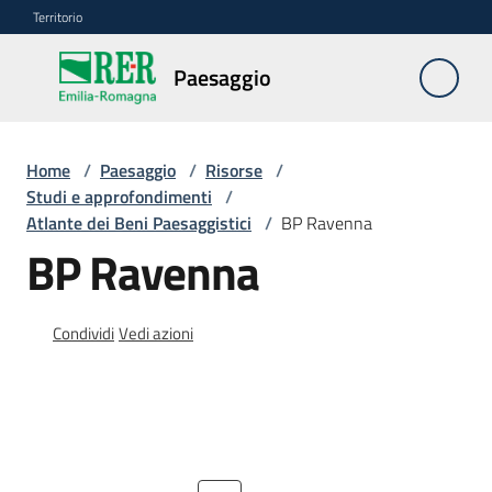
Vai al contenuto
Vai alla navigazione
Vai al footer
Territorio
Paesaggio
Paesaggio
Home
/
Paesaggio
/
Risorse
/
Piano
Studi e approfondimenti
/
paesaggistico
Atlante dei Beni Paesaggistici
/
BP Ravenna
regionale
BP Ravenna
Beni
paesaggistici
Condividi
Vedi azioni
Autorizzazioni
paesaggistiche
Risorse