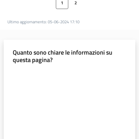
1
2
Pagina precedente
Pagina
Pagina
Pagina successiva
Norme
Ultimo aggiornamento
:
05-06-2024 17:10
e
atti
Quanto sono chiare le informazioni su
questa pagina?
Seguici
su
Valuta da 1 a 5 stelle