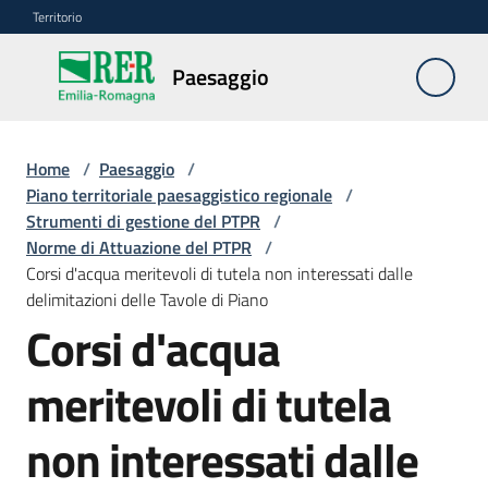
Vai al contenuto
Vai alla navigazione
Vai al footer
Territorio
Paesaggio
Paesaggio
Home
/
Paesaggio
/
Piano
Piano territoriale paesaggistico regionale
/
paesaggistico
Strumenti di gestione del PTPR
/
regionale
Norme di Attuazione del PTPR
/
Menu selezionato
Corsi d'acqua meritevoli di tutela non interessati dalle
Beni
delimitazioni delle Tavole di Piano
paesaggistici
Corsi d'acqua
Autorizzazioni
meritevoli di tutela
paesaggistiche
non interessati dalle
Risorse