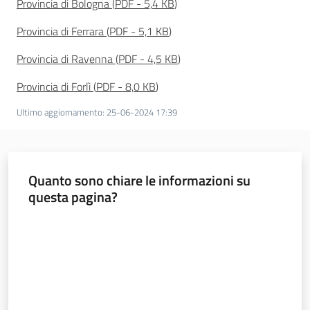
Provincia di Bologna
(
PDF
-
5,4 KB
)
Territorio
Provincia di Ferrara
(
PDF
-
5,1 KB
)
Argomenti
Provincia di Ravenna
(
PDF
-
4,5 KB
)
Provincia di Forlì
(
PDF
-
8,0 KB
)
Novità
Ultimo aggiornamento
:
25-06-2024 17:39
Servizi
Leggi Atti Bandi
Quanto sono chiare le informazioni su
questa pagina?
Valuta da 1 a 5 stelle
Piani Programmi
Progetti