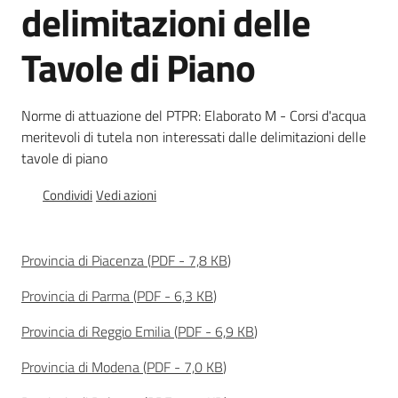
delimitazioni delle
Tavole di Piano
Norme
e
atti
Norme di attuazione del PTPR: Elaborato M - Corsi d'acqua
meritevoli di tutela non interessati dalle delimitazioni delle
tavole di piano
Seguici
Condividi
Vedi azioni
su
Provincia di Piacenza
(
PDF
-
7,8 KB
)
Provincia di Parma
(
PDF
-
6,3 KB
)
Provincia di Reggio Emilia
(
PDF
-
6,9 KB
)
Provincia di Modena
(
PDF
-
7,0 KB
)