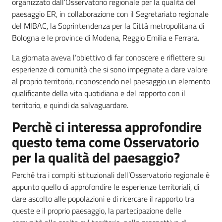
organizzato dall’Osservatorio regionale per la qualità del
paesaggio ER, in collaborazione con il Segretariato regionale
del MIBAC, la Soprintendenza per la Città metropolitana di
Banca
Bologna e le province di Modena, Reggio Emilia e Ferrara.
dati
La giornata aveva l’obiettivo di far conoscere e riflettere su
autorizzazioni
esperienze di comunità che si sono impegnate a dare valore
paesaggistiche
al proprio territorio, riconoscendo nel paesaggio un elemento
qualificante della vita quotidiana e del rapporto con il
Norme
territorio, e quindi da salvaguardare.
e
atti
Perchè ci interessa approfondire
questo tema come Osservatorio
per la qualità del paesaggio?
Seguici
Perché tra i compiti istituzionali dell’Osservatorio regionale è
su
appunto quello di approfondire le esperienze territoriali, di
dare ascolto alle popolazioni e di ricercare il rapporto tra
queste e il proprio paesaggio, la partecipazione delle