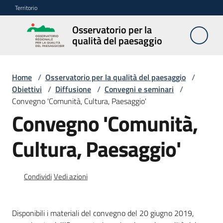
Vai al contenuto
Vai alla navigazione
Vai al footer
Territorio
Osservatorio per la
Osservatorio
qualità del paesaggio
per la
qualità del
paesaggio
Home
/
Osservatorio per la qualità del paesaggio
/
Obiettivi
/
Diffusione
/
Convegni e seminari
/
Convegno 'Comunità, Cultura, Paesaggio'
Convegno 'Comunità,
Cos'è
l'Osservatorio
Cultura, Paesaggio'
Obiettivi
Condividi
Vedi azioni
Pubblicazioni
e
Disponibili i materiali del convegno del 20 giugno 2019,
multimedia