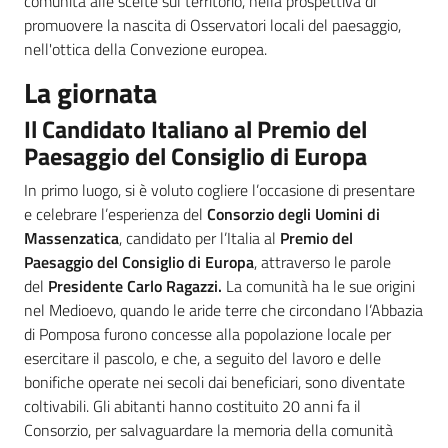
comunità alle scelte sul territorio, nella prospettiva di
promuovere la nascita di Osservatori locali del paesaggio,
nell'ottica della Convezione europea.
La giornata
Il Candidato Italiano al Premio del
Territorio
Paesaggio del Consiglio di Europa
In primo luogo, si è voluto cogliere l’occasione di presentare
Argomenti
e celebrare l’esperienza del
Consorzio degli Uomini di
Massenzatica
, candidato per l’Italia al
Premio del
Paesaggio del Consiglio di Europa
, attraverso le parole
Novità
del
Presidente Carlo Ragazzi.
La comunità ha le sue origini
nel Medioevo, quando le aride terre che circondano l’Abbazia
Servizi
di Pomposa furono concesse alla popolazione locale per
esercitare il pascolo, e che, a seguito del lavoro e delle
Leggi Atti Bandi
bonifiche operate nei secoli dai beneficiari, sono diventate
coltivabili. Gli abitanti hanno costituito 20 anni fa il
Consorzio, per salvaguardare la memoria della comunità