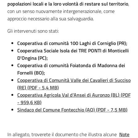
popolazioni locali e la loro volontà di restare sul territorio
,
con un senso nuovamente intergenerazionale, come
approccio necessario alla sua salvaguardia.
Gli intervenuti sono stati:
Cooperativa di comunità 100 Laghi di Corniglio (PR);
Cooperativa Sociale Isola dei TRE PONTI di Monticelli
D’Ongina (PC);
Cooperativa di comunità Foiatonda di Madonna dei
Fornelli (BO);
Cooperativa di Comunità Valle dei Cavalieri di Succiso
(RE)
(
PDF
-
5,4 MB
)
Cooperativa Agricola Val d’Ansei di Auronzo (BL)
(
PDF
-
959,6 KB
)
Sindaco del Comune Fontecchio (AQ)
(
PDF
-
7,5 MB
)
In allegato, troverete il documento che illustra alcune
Note