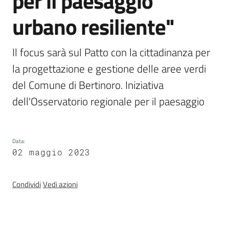
per il paesaggio
urbano resiliente"
Banca
dati
Il focus sarà sul Patto con la cittadinanza per 
autorizzazioni
la progettazione e gestione delle aree verdi 
paesaggistiche
del Comune di Bertinoro. Iniziativa 
dell'Osservatorio regionale per il paesaggio
Norme
e
atti
Data
:
02 maggio 2023
Seguici
su
Condividi
Vedi azioni