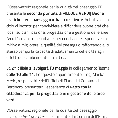
Introduzione
L’
Osservatorio regionale per la qualità del paesaggio ER
presenta la
seconda puntata
di
PILLOLE VERDI| Buone
pratiche per il paesaggio urbano resiliente
. Si tratta di un
ciclo di incontri per condividere e diffondere buone pratiche
locali su pianificazione, progettazione e gestione delle aree
“verdi” urbane e periurbane, per condividere esperienze che
Territorio
mirino a migliorare la qualità del paesaggio rafforzando allo
stesso tempo la capacità di adattamento delle città agli
Argomenti
effetti del cambiamento climatico.
La
2°
pillola si svolgerà l
’
8 maggio
in collegamento Teams
Novità
dalle 10 alle 11
. Per questo appuntamento, l’ing. Marika
Medri, responsabile dell’Ufficio di Piano del Comune di
Servizi
Bertinoro, presenterà l’esperienza di
Patto con la
cittadinanza per la progettazione e gestione delle aree
Leggi Atti Bandi
verdi
.
L’Osservatorio regionale per la qualità del paesaggio
raccoglie
best practices
direttamente dai Comuni dell’Emilia-