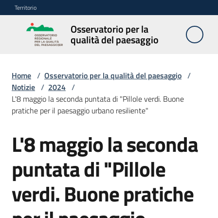
Vai al contenuto
Vai alla navigazione
Vai al footer
Territorio
Osservatorio per la
Osservatorio
qualità del paesaggio
per la
qualità del
paesaggio
Home
/
Osservatorio per la qualità del paesaggio
/
Notizie
/
2024
/
L'8 maggio la seconda puntata di "Pillole verdi. Buone
pratiche per il paesaggio urbano resiliente"
Cos'è
l'Osservatorio
L'8 maggio la seconda
Salta al contenuto
Obiettivi
puntata di "Pillole
verdi. Buone pratiche
Pubblicazioni
e
multimedia