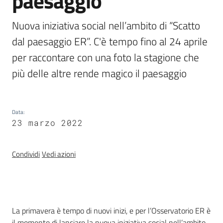
paesaggio
Nuova iniziativa social nell’ambito di “Scatto 
Banca
dal paesaggio ER”. C'è tempo fino al 24 aprile 

dati
per raccontare con una foto la stagione che 
autorizzazioni
paesaggistiche
più delle altre rende magico il paesaggio
Norme
e
Data
:
atti
23 marzo 2022
Condividi
Vedi azioni
Seguici
su
Introduzione
La primavera è tempo di nuovi inizi, e per l’Osservatorio ER è
il momento di lanciare la nuova iniziativa social nell’ambito