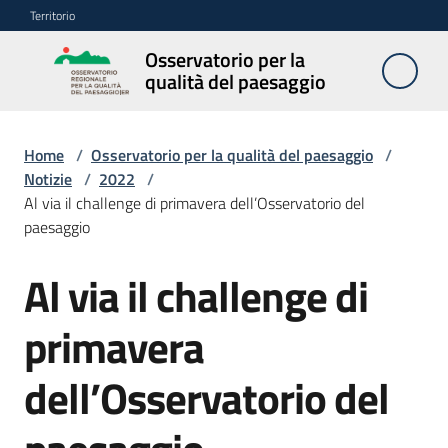
Vai al contenuto
Vai alla navigazione
Vai al footer
Territorio
Osservatorio per la
Osservatorio
qualità del paesaggio
per la
qualità del
paesaggio
Home
/
Osservatorio per la qualità del paesaggio
/
Notizie
/
2022
/
Al via il challenge di primavera dell’Osservatorio del
paesaggio
Cos'è
l'Osservatorio
Al via il challenge di
Salta al contenuto
Obiettivi
primavera
dell’Osservatorio del
Pubblicazioni
e
multimedia