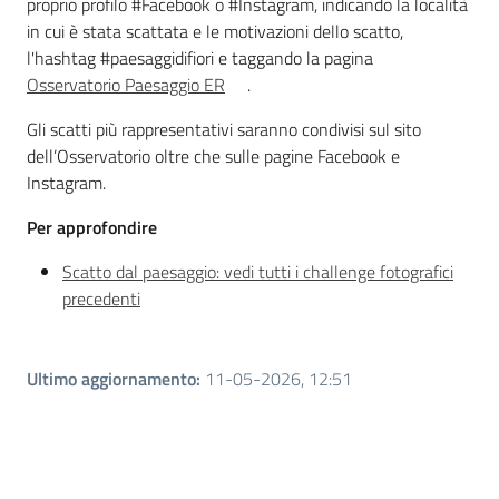
proprio profilo #Facebook o #Instagram, indicando la località
Piani Programmi
in cui è stata scattata e le motivazioni dello scatto,
Progetti
l'hashtag #paesaggidifiori e taggando la pagina
Osservatorio Paesaggio ER
.
Gli scatti più rappresentativi saranno condivisi sul sito
dell’Osservatorio oltre che sulle pagine Facebook e
Instagram.
Per approfondire
Scatto dal paesaggio: vedi tutti i challenge fotografici
precedenti
Ultimo aggiornamento
:
11-05-2026, 12:51