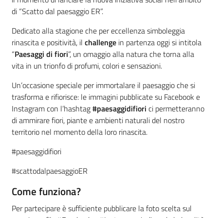
di “Scatto dal paesaggio ER”.
Dedicato alla stagione che per eccellenza simboleggia
rinascita e positività, il
challenge
in partenza oggi si intitola
“
Paesaggi di fiori
”, un omaggio alla natura che torna alla
vita in un trionfo di profumi, colori e sensazioni.
Territorio
Un’occasione speciale per immortalare il paesaggio che si
trasforma e rifiorisce: le immagini pubblicate su Facebook e
Argomenti
Instagram con l’hashtag
#paesaggidifiori
ci permetteranno
di ammirare fiori, piante e ambienti naturali del nostro
Novità
territorio nel momento della loro rinascita.
#paesaggidifiori
Servizi
#scattodalpaesaggioER
Leggi Atti Bandi
Come funziona?
Per partecipare è sufficiente pubblicare la foto scelta sul