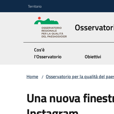
Vai al contenuto
Vai alla navigazione
Vai al footer
Territorio
Osservatori
Cos'è
l'Osservatorio
Obiettivi
Home
Osservatorio per la qualità del pae
/
Salta al contenuto
Una nuova finest
Instagram