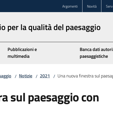
Argomenti
Novità
Servi
o per la qualità del paesaggio
Pubblicazioni e
Banca dati autori
multimedia
paesaggistiche
saggio
Notizie
2021
Una nuova finestra sul paesa
/
/
/
ra sul paesaggio con