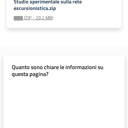
Studio sperimentale sulla rete
escursionistica.zip
(
ZIP
-
29,2 MB
)
Banca
dati
autorizzazioni
paesaggistiche
Norme
e
Quanto sono chiare le informazioni su
atti
questa pagina?
Valuta da 1 a 5 stelle
Seguici
su