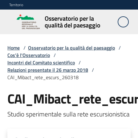
Vai al contenuto
Vai alla navigazione
Vai al footer
Territorio
Osservatorio per la
Osservatorio
qualità del paesaggio
per la
qualità del
paesaggio
Home
/
Osservatorio per la qualità del paesaggio
/
Cos'è l'Osservatorio
/
Incontri del Comitato scientifico
/
Relazioni presentate il 26 marzo 2018
/
Cos'è
CAI_Mibact_rete_escurs_260318
l'Osservatorio
Menu selezionato
CAI_Mibact_rete_escu
Obiettivi
Studio sperimentale sulla rete escursionistica 
Pubblicazioni
e
multimedia