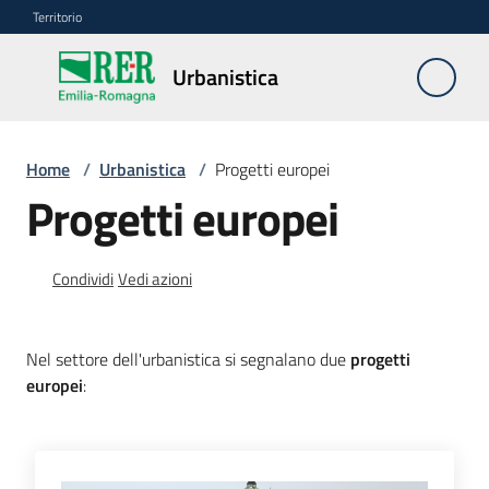
Vai al contenuto
Vai alla navigazione
Vai al footer
Territorio
Urbanistica
Urbanistica
Home
/
Urbanistica
/
Progetti europei
Monitoraggio
Progetti europei
LR
24/2017
Condividi
Vedi azioni
Modello
dati
Nel settore dell'urbanistica si segnalano due
progetti
europei
:
Deposito
piani