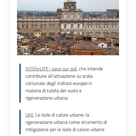
e
pubblicazione
Burert
Norme
e
atti
SOSforLIFE- save our soil
, che intende
contribuire all’attuazione su scala
comunale degli indirizzi europei in
Territorio
materia di tutela del suolo e
rigenerazione urbana
Argomenti
UHI
, Le isole di calore urbane: la
rigenerazione urbana come strumento di
Novità
mitigazione per le isole di calore urbane