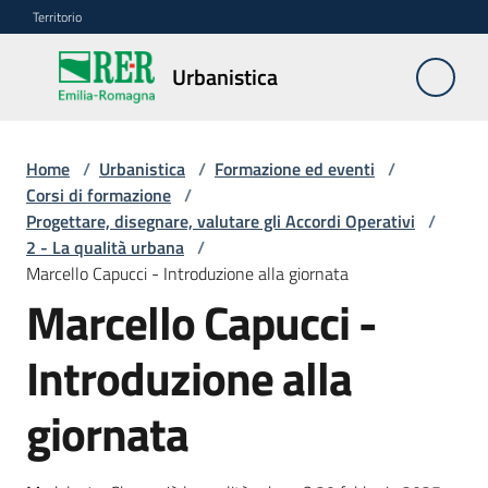
Vai al contenuto
Vai alla navigazione
Vai al footer
Territorio
Urbanistica
Urbanistica
Home
/
Urbanistica
/
Formazione ed eventi
/
Monitoraggio
Corsi di formazione
/
LR
Progettare, disegnare, valutare gli Accordi Operativi
/
24/2017
2 - La qualità urbana
/
Marcello Capucci - Introduzione alla giornata
Marcello Capucci -
Modello
dati
Introduzione alla
giornata
Deposito
piani