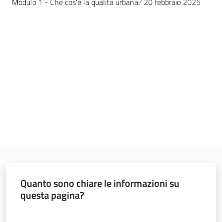
e
Modulo 1 - Che cos'è la qualità urbana? 20 febbraio 2025
pubblicazione
Burert
Norme
e
atti
Territorio
Argomenti
Quanto sono chiare le informazioni su
questa pagina?
Novità
Valuta da 1 a 5 stelle