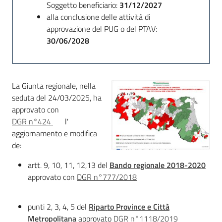
Soggetto beneficiario:
31/12/2027
Servizi
alla conclusione delle attività di
approvazione del PUG o del PTAV:
Leggi Atti Bandi
30/06/2028
Piani Programmi
La Giunta regionale, nella
Progetti
seduta del 24/03/2025, ha
approvato con
DGR n°424
l'
aggiornamento e modifica
de:
artt. 9, 10, 11, 12,13 del
Bando regionale 2018-2020
approvato con
DGR n°777/2018
punti 2, 3, 4, 5 del
Riparto Province e Città
Metropolitana
approvato
DGR n°1118/2019