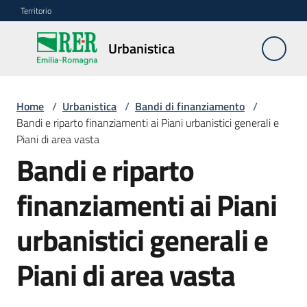
Vai al contenuto
Vai alla navigazione
Vai al footer
Territorio
Urbanistica
Urbanistica
Home
/
Urbanistica
/
Bandi di finanziamento
/
Monitoraggio
Bandi e riparto finanziamenti ai Piani urbanistici generali e
LR
Piani di area vasta
24/2017
Bandi e riparto
finanziamenti ai Piani
Modello
dati
urbanistici generali e
Piani di area vasta
Deposito
piani