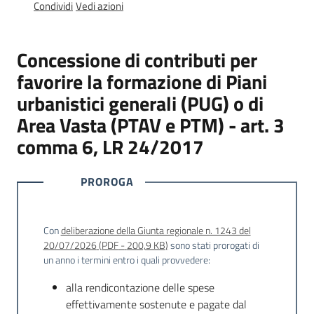
e
Condividi
Vedi azioni
pubblicazione
Burert
Concessione di contributi per
Norme
favorire la formazione di Piani
e
urbanistici generali (PUG) o di
atti
Area Vasta (PTAV e PTM) - art. 3
comma 6, LR 24/2017
PROROGA
Territorio
Con
deliberazione della Giunta regionale n. 1243 del
20/07/2026
(
PDF
-
200,9 KB
)
sono stati prorogati di
Argomenti
un anno i termini entro i quali provvedere:
Novità
alla rendicontazione delle spese
effettivamente sostenute e pagate dal