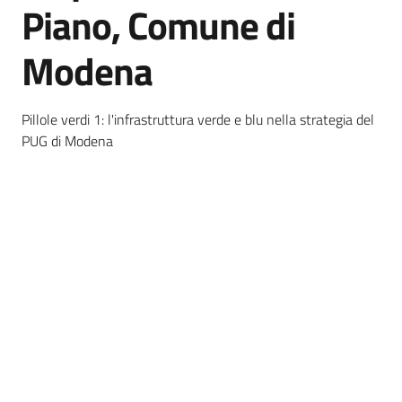
Piano, Comune di
Modena
Banca
dati
autorizzazioni
Pillole verdi 1: l'infrastruttura verde e blu nella strategia del
paesaggistiche
PUG di Modena
Norme
e
atti
Seguici
su