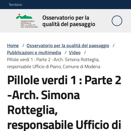
Vai al contenuto
Vai alla navigazione
Vai al footer
Territorio
Osservatorio per la
Osservatorio
qualità del paesaggio
per la
qualità del
paesaggio
Home
/
Osservatorio per la qualità del paesaggio
/
Pubblicazioni e multimedia
/
Video
/
Pillole verdi 1 : Parte 2 -Arch. Simona Rotteglia,
responsabile Ufficio di Piano, Comune di Modena
Cos'è
Pillole verdi 1 : Parte 2
l'Osservatorio
-Arch. Simona
Obiettivi
Rotteglia,
Pubblicazioni
responsabile Ufficio di
e
multimedia