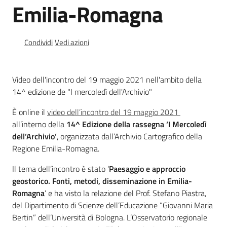
Emilia-Romagna
Banca
Condividi
Vedi azioni
dati
autorizzazioni
paesaggistiche
Video dell'incontro del 19 maggio 2021 nell'ambito della
14^ edizione de "I mercoledì dell'Archivio"
Norme
e
È online il
video dell’incontro del 19 maggio 2021
atti
all’interno della
14^ Edizione della rassegna ‘I Mercoledì
dell’Archivio’
, organizzata dall’Archivio Cartografico della
Regione Emilia-Romagna.
Seguici
Il tema dell’incontro è stato ‘
Paesaggio e approccio
su
geostorico. Fonti, metodi, disseminazione in Emilia-
Romagna
’ e ha visto la relazione del Prof. Stefano Piastra,
del Dipartimento di Scienze dell’Educazione “Giovanni Maria
Bertin” dell’Università di Bologna. L’Osservatorio regionale