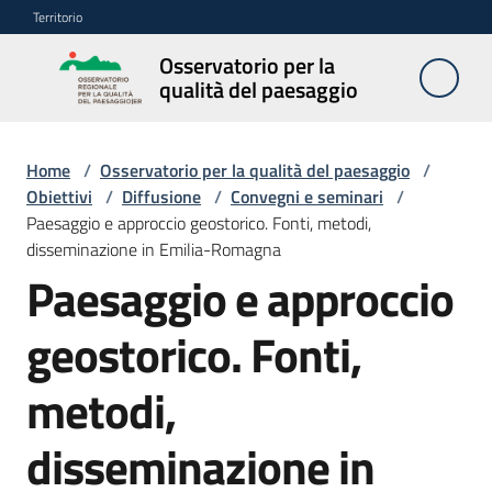
Vai al contenuto
Vai alla navigazione
Vai al footer
Territorio
Osservatorio per la
Osservatorio
qualità del paesaggio
per la
qualità del
paesaggio
Home
/
Osservatorio per la qualità del paesaggio
/
Obiettivi
/
Diffusione
/
Convegni e seminari
/
Paesaggio e approccio geostorico. Fonti, metodi,
disseminazione in Emilia-Romagna
Cos'è
Paesaggio e approccio
l'Osservatorio
geostorico. Fonti,
Obiettivi
metodi,
Pubblicazioni
disseminazione in
e
multimedia