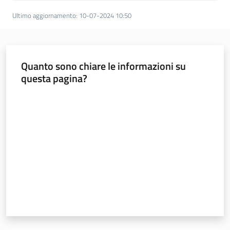
Piani Programmi
Ultimo aggiornamento
:
10-07-2024 10:50
Progetti
Quanto sono chiare le informazioni su
questa pagina?
Valuta da 1 a 5 stelle