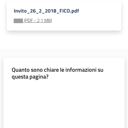
Invito_26_2_2018_FICO.pdf
Banca
(
PDF
-
2,1 MB
)
dati
autorizzazioni
paesaggistiche
Norme
e
Quanto sono chiare le informazioni su
atti
questa pagina?
Valuta da 1 a 5 stelle
Seguici
su