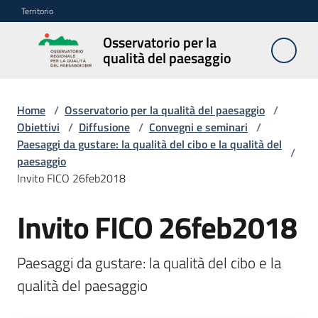
Vai al contenuto
Vai alla navigazione
Vai al footer
Territorio
Osservatorio per la
Osservatorio
qualità del paesaggio
per la
qualità del
paesaggio
Home
/
Osservatorio per la qualità del paesaggio
/
Obiettivi
/
Diffusione
/
Convegni e seminari
/
Paesaggi da gustare: la qualità del cibo e la qualità del
/
paesaggio
Cos'è
Invito FICO 26feb2018
l'Osservatorio
Invito FICO 26feb2018
Obiettivi
Paesaggi da gustare: la qualità del cibo e la 
Pubblicazioni
qualità del paesaggio
e
multimedia