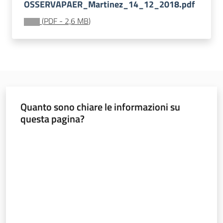
OSSERVAPAER_Martinez_14_12_2018.pdf
(
PDF
-
2,6 MB
)
Banca
dati
autorizzazioni
paesaggistiche
Norme
Quanto sono chiare le informazioni su
e
questa pagina?
atti
Valuta da 1 a 5 stelle
Seguici
su