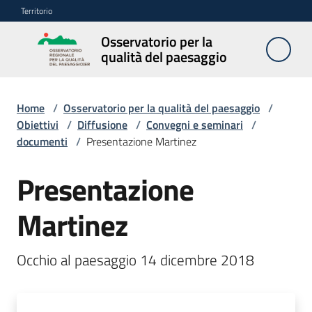
Vai al contenuto
Vai alla navigazione
Vai al footer
Territorio
Osservatorio per la
Osservatorio
qualità del paesaggio
per la
qualità del
paesaggio
Home
/
Osservatorio per la qualità del paesaggio
/
Obiettivi
/
Diffusione
/
Convegni e seminari
/
documenti
/
Presentazione Martinez
Cos'è
Presentazione
l'Osservatorio
Martinez
Obiettivi
Occhio al paesaggio 14 dicembre 2018
Pubblicazioni
e
multimedia