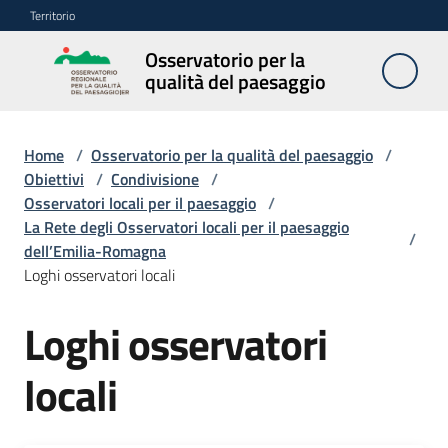
Vai al contenuto
Vai alla navigazione
Vai al footer
Territorio
Osservatorio per la
Osservatorio
qualità del paesaggio
per la
qualità del
paesaggio
Home
/
Osservatorio per la qualità del paesaggio
/
Obiettivi
/
Condivisione
/
Osservatori locali per il paesaggio
/
La Rete degli Osservatori locali per il paesaggio
Cos'è
/
dell’Emilia-Romagna
l'Osservatorio
Loghi osservatori locali
Obiettivi
Loghi osservatori
locali
Pubblicazioni
e
multimedia