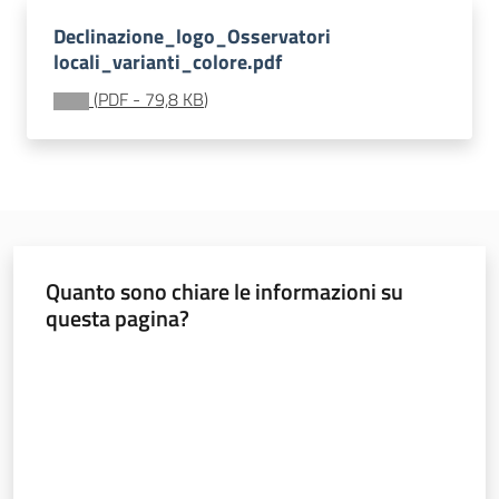
Declinazione_logo_Osservatori
locali_varianti_colore.pdf
Banca
(
PDF
-
79,8 KB
)
dati
autorizzazioni
paesaggistiche
Norme
e
atti
Quanto sono chiare le informazioni su
questa pagina?
Valuta da 1 a 5 stelle
Seguici
su