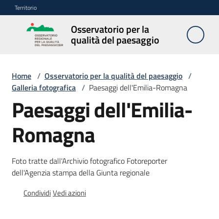
Vai al contenuto
Vai alla navigazione
Vai al footer
Territorio
Osservatorio per la
Osservatorio
qualità del paesaggio
per la
qualità del
paesaggio
Home
/
Osservatorio per la qualità del paesaggio
/
Galleria fotografica
/
Paesaggi dell'Emilia-Romagna
Paesaggi dell'Emilia-
Cos'è
l'Osservatorio
Romagna
Obiettivi
Foto tratte dall'Archivio fotografico Fotoreporter
dell'Agenzia stampa della Giunta regionale
Pubblicazioni
Condividi
Vedi azioni
e
multimedia