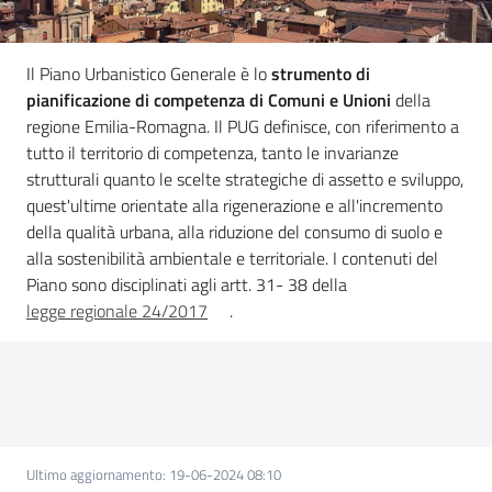
e
pubblicazione
Burert
Il Piano Urbanistico Generale è lo
strumento di
pianificazione di competenza di Comuni e Unioni
della
Norme
regione Emilia-Romagna. Il PUG definisce, con riferimento a
e
tutto il territorio di competenza, tanto le invarianze
atti
strutturali quanto le scelte strategiche di assetto e sviluppo,
quest'ultime orientate alla rigenerazione e all'incremento
della qualità urbana, alla riduzione del consumo di suolo e
alla sostenibilità ambientale e territoriale. I contenuti del
Piano sono disciplinati agli artt. 31- 38 della
legge regionale 24/2017
.
Territorio
Argomenti
Novità
Ultimo aggiornamento
:
19-06-2024 08:10