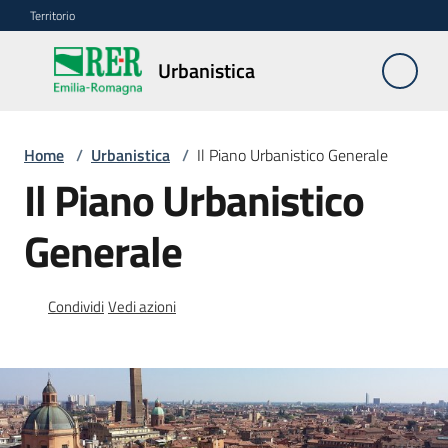
Vai al contenuto
Vai alla navigazione
Vai al footer
Territorio
Urbanistica
Urbanistica
Home
/
Urbanistica
/
Il Piano Urbanistico Generale
Monitoraggio
Il Piano Urbanistico
LR
24/2017
Generale
Modello
Condividi
Vedi azioni
dati
Deposito
piani