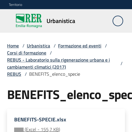
Vai al contenuto
Vai alla navigazione
Vai al footer
Territorio
Urbanistica
Urbanistica
Home
/
Urbanistica
/
Formazione ed eventi
/
Monitoraggio
Corsi di formazione
/
LR
REBUS - Laboratorio sulla rigenerazione urbana e i
/
24/2017
cambiamenti climatici (2017)
REBUS
/
BENEFITS_elenco_specie
Modello
BENEFITS_elenco_spec
dati
Deposito
BENEFITS-SPECIE.xlsx
piani
(
Excel
-
155,7 KB
)