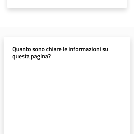
e
pubblicazione
Burert
Norme
e
atti
Quanto sono chiare le informazioni su
questa pagina?
Valuta da 1 a 5 stelle
Territorio
Argomenti
Novità