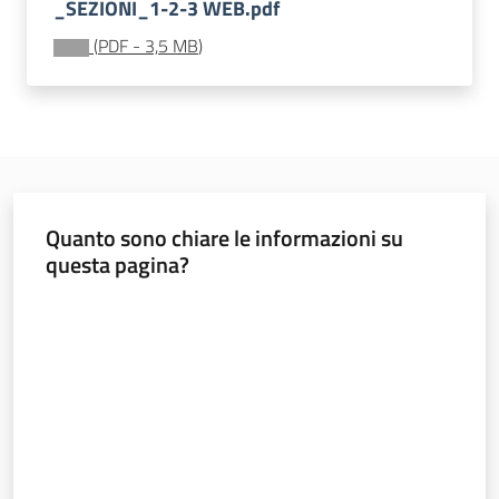
e
_SEZIONI_1-2-3 WEB.pdf
pubblicazione
(
PDF
-
3,5 MB
)
Burert
Norme
e
atti
Quanto sono chiare le informazioni su
questa pagina?
Valuta da 1 a 5 stelle
Territorio
Argomenti
Novità