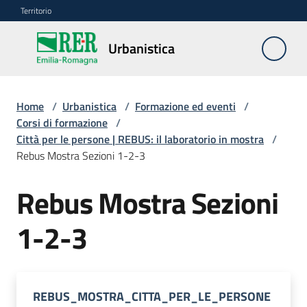
Vai al contenuto
Vai alla navigazione
Vai al footer
Territorio
Urbanistica
Urbanistica
Home
/
Urbanistica
/
Formazione ed eventi
/
Monitoraggio
Corsi di formazione
/
LR
Città per le persone | REBUS: il laboratorio in mostra
/
24/2017
Rebus Mostra Sezioni 1-2-3
Rebus Mostra Sezioni
Modello
dati
1-2-3
Deposito
piani
REBUS_MOSTRA_CITTA_PER_LE_PERSONE