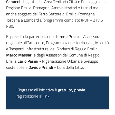
Capucci
, dirigente dell’Area Territorio Città e Paesaggio della
Regione Emilia-Romagna, Amministratori e tecnici ma
anche soggetti del Terzo Settore di Emilia-Romagna,
Toscana e Lombardia (
programma completo
(
PDF
-
217,6
KB
)
).
E’ prevista la partecipazione di
Irene Priolo
– Assessora
regionale all'Ambiente, Programmazione territoriale, Mobilità
e Trasporti, Infrastrutture, del Sindaco di Reggio Emilia
Marco Massari
e degli Assessori del Comune di Reggio
Emilia
Carlo Pasini
- Rigenerazione Urbana e Sviluppo
sostenibile e
Davide Prandi -
Cura della Città.
L’ingresso all’iniziativa è
gratuito, previa
registrazione al link