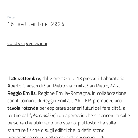
Servizi
Data
:
Leggi Atti Bandi
16 settembre 2025
Condividi
Vedi azioni
Piani Programmi
Progetti
Introduzione
Il
26 settembre
, dalle ore 10 alle 13 presso il Laboratorio
Aperto Chiostri di San Pietro via Emilia San Pietro, 44 a
Reggio Emilia
, Regione Emilia-Romagna, in collaborazione
con il Comune di Reggio Emilia e ART-ER, promuove una
tavola rotonda
per esplorare scenari futuri del fare città, a
partire dal “
placemaking
”: un approccio che si concentra sulle
persone che utilizzano uno spazio, piuttosto che sulle
strutture fisiche o sugli edifici che lo definiscono,
proponendo così un altro sguardo sui progetti di