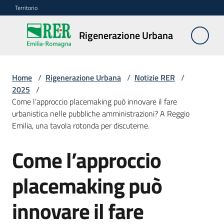
Vai al contenuto
Vai alla navigazione
Vai al footer
Territorio
Rigenerazione
Rigenerazione Urbana
Urbana
Home
/
Rigenerazione Urbana
/
Notizie RER
/
Misure
2025
/
e
Come l’approccio placemaking può innovare il fare
contributi
urbanistica nelle pubbliche amministrazioni? A Reggio
Emilia, una tavola rotonda per discuterne.
Strumenti
Come l’approccio
Salta al contenuto
Divulgazione
placemaking può
Norme
innovare il fare
e
atti