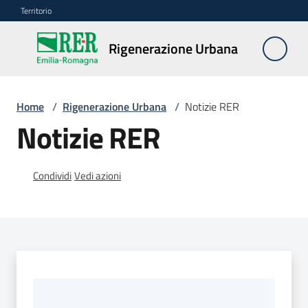
Vai al contenuto
Vai alla navigazione
Vai al footer
Territorio
Rigenerazione
Rigenerazione Urbana
Urbana
Home
/
Rigenerazione Urbana
/
Notizie RER
Misure
Notizie RER
e
contributi
Condividi
Vedi azioni
Strumenti
Divulgazione
Norme
e
atti