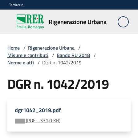
Vai al contenuto
Vai alla navigazione
Vai al footer
Territorio
Rigenerazione
Rigenerazione Urbana
Urbana
Home
/
Rigenerazione Urbana
/
Misure
Misure e contributi
/
Bando RU 2018
/
e
Norme e atti
/
DGR n. 1042/2019
contributi
Menu selezionato
DGR n. 1042/2019
Strumenti
Divulgazione
dgr1042_2019.pdf
Norme
(
PDF
-
331,0 KB
)
e
atti