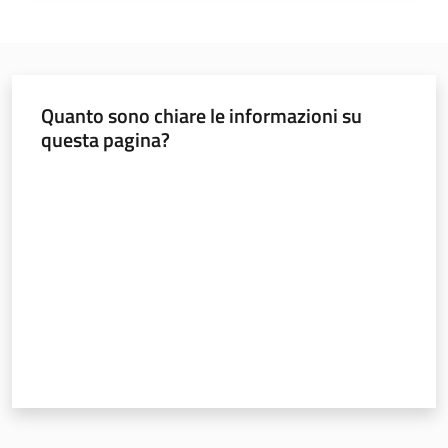
Seguici
su
Quanto sono chiare le informazioni su
questa pagina?
Valuta da 1 a 5 stelle
Territorio
Argomenti
Novità