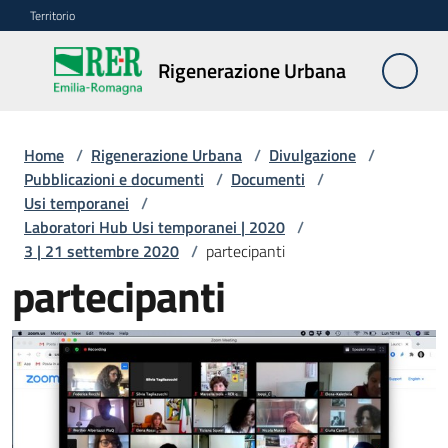
Vai al contenuto
Vai alla navigazione
Vai al footer
Territorio
Rigenerazione
Rigenerazione Urbana
Urbana
Home
/
Rigenerazione Urbana
/
Divulgazione
/
Misure
Pubblicazioni e documenti
/
Documenti
/
e
Usi temporanei
/
contributi
Laboratori Hub Usi temporanei | 2020
/
3 | 21 settembre 2020
/
partecipanti
partecipanti
Strumenti
Divulgazione
Menu selezionato
Norme
e
atti