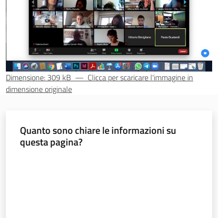
Seguici
su
Dimensione: 309 kB
—
Clicca per scaricare l'immagine in
dimensione originale
Quanto sono chiare le informazioni su
questa pagina?
Territorio
Valuta da 1 a 5 stelle
Argomenti
Novità