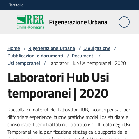
Vai al contenuto
Vai alla navigazione
Vai al footer
Territorio
Rigenerazione
Rigenerazione Urbana
Urbana
Home
/
Rigenerazione Urbana
/
Divulgazione
/
Misure
Pubblicazioni e documenti
/
Documenti
/
e
Usi temporanei
/
Laboratori Hub Usi temporanei | 2020
contributi
Laboratori Hub Usi
Strumenti
temporanei | 2020
Divulgazione
Raccolta di materiali dei LaboratoriHUB, incontri pensati per
Menu selezionato
diffondere esperienze, buone pratiche modelli da studiare e
Norme
consolidare. I temi trattati nei laboratori: 1 | Il ruolo degli Usi
e
Temporanei nella pianificazione strategica a supporto della
atti