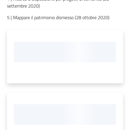
Servizi
settembre 2020)
5 | Mappare il patrimonio dismesso (28 ottobre 2020)
Leggi Atti Bandi
Piani Programmi
Progetti